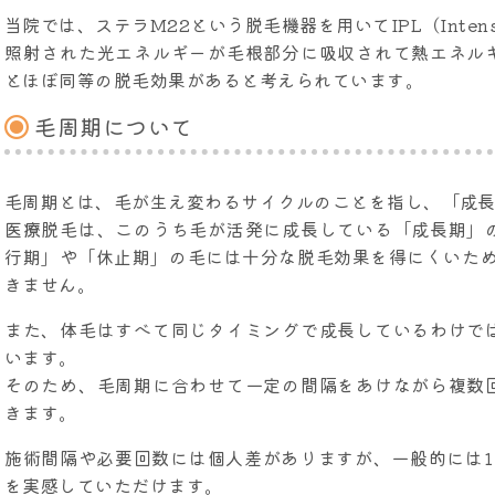
当院では、ステラM22という脱毛機器を用いてIPL（Intense
照射された光エネルギーが毛根部分に吸収されて熱エネル
とほぼ同等の脱毛効果があると考えられています。
毛周期について
毛周期とは、毛が生え変わるサイクルのことを指し、「成
医療脱毛は、このうち毛が活発に成長している「成長期」
行期」や「休止期」の毛には十分な脱毛効果を得にくいため
きません。
また、体毛はすべて同じタイミングで成長しているわけで
います。
そのため、毛周期に合わせて一定の間隔をあけながら複数
きます。
施術間隔や必要回数には個人差がありますが、一般的には1
を実感していただけます。