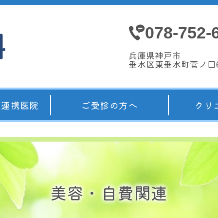
078-752-
兵庫県神戸市
垂水区東垂水町菅ノ口6
・連携医院
ご受診の方へ
クリ
美容・自費関連