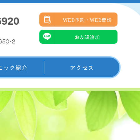
6920

WEB予約・WEB問診

お友達追加
50-2
ニック紹介
アクセス