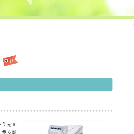
という光を
、赤ら顔